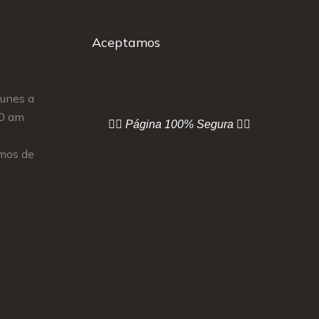
Aceptamos
Lunes a
00 am
👇🏻 Página
100% Segura 👇🏻
mos de