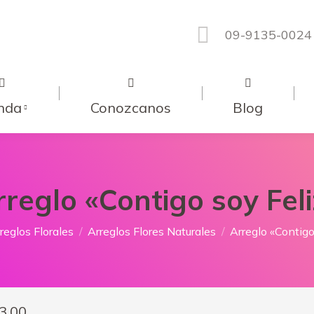
09-9135-0024
nda
Conozcanos
Blog
rreglo «Contigo soy Feli
í:
reglos Florales
Arreglos Flores Naturales
Arreglo «Contigo
3.00