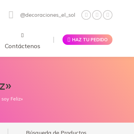
@decoraciones_el_sol
HAZ TU PEDIDO
Contáctenos
z»
 soy Feliz»
Búsqueda de Productos