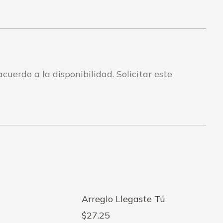
on
on
Facebook
WhatsApp
cuerdo a la disponibilidad. Solicitar este
Arreglo Llegaste Tú
$
27.25