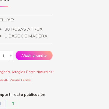
CLUYE:
30 ROSAS APROX
1 BASE DE MADERA
reglo
Añadir al carrito
ontigo
y
egoría:
Arreglos Flores Naturales
iz"
queta:
antity
Arreglos Florales
partir esta publicación
Share
Share