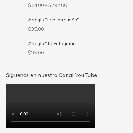
Rango
$
14.00
-
$
292.00
de
Arreglo "Eres mi sueño"
precios:
desde
$
35.00
$14.00
Arreglo "Tu Fotografía"
hasta
$292.00
$
35.00
Síguenos en nuestro Canal YouTube