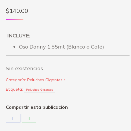
$
140.00
INCLUYE:
Oso Danny 1.55mt (Blanco o Café)
Sin existencias
Categoría:
Peluches Gigantes
Etiqueta:
Peluches Gigantes
Compartir esta publicación
Share
Share
on
on