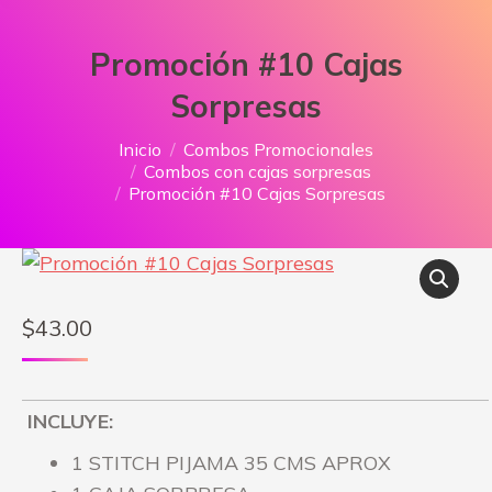
Promoción #10 Cajas
Sorpresas
Estás aquí:
Inicio
Combos Promocionales
Combos con cajas sorpresas
Promoción #10 Cajas Sorpresas
$
43.00
INCLUYE:
1 STITCH PIJAMA 35 CMS APROX