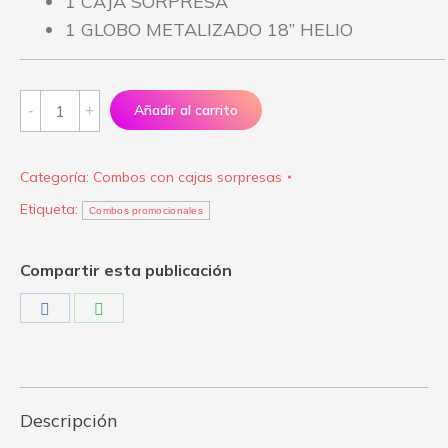
1 CAJA SORPRESA
1 GLOBO METALIZADO 18” HELIO
Promoción
Añadir al carrito
#10
Cajas
Categoría:
Combos con cajas sorpresas
Sorpresas
Etiqueta:
quantity
Combos promocionales
Compartir esta publicación
Share
Share
on
on
Facebook
WhatsApp
Descripción