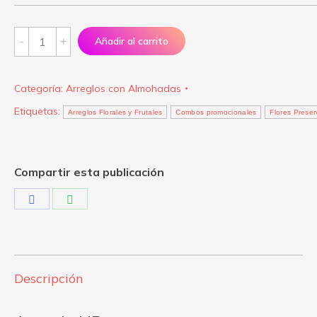
Arreglo
Añadir al carrito
UP
quantity
Categoría:
Arreglos con Almohadas
Etiquetas:
Arreglos Florales y Frutales
Combos promocionales
Flores Prese
Compartir esta publicación
Share
Share
on
on
Facebook
WhatsApp
Descripción