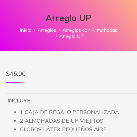
Arreglo UP
Estás aquí:
Inicio
Arreglos
Arreglos con Almohadas
Arreglo UP
$
45.00
INCLUYE:
1 CAJA DE REGALO PERSONALIZADA
2 ALMOHADAS DE UP VIEJITOS
GLOBOS LÁTEX PEQUEÑOS AIRE