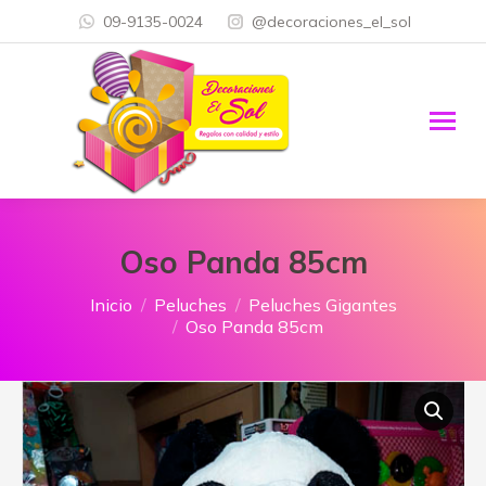
09-9135-0024
@decoraciones_el_sol
Oso Panda 85cm
Estás aquí:
Inicio
Peluches
Peluches Gigantes
Oso Panda 85cm