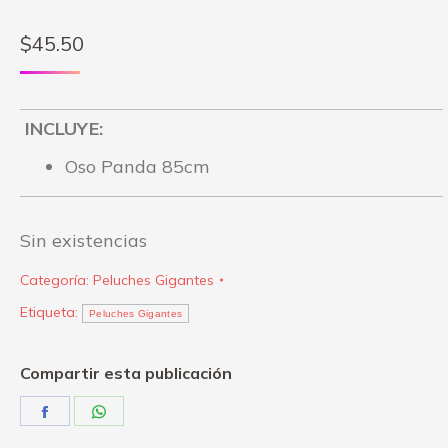
$
45.50
INCLUYE:
Oso Panda 85cm
Sin existencias
Categoría:
Peluches Gigantes
Etiqueta:
Peluches Gigantes
Compartir esta publicación
Share
Share
on
on