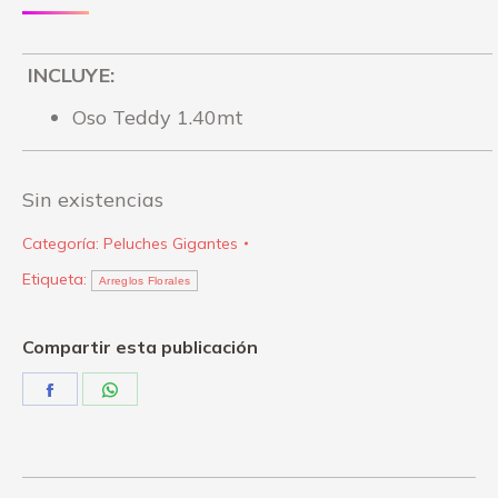
INCLUYE:
Oso Teddy 1.40mt
Sin existencias
Categoría:
Peluches Gigantes
Etiqueta:
Arreglos Florales
Compartir esta publicación
Share
Share
on
on
Facebook
WhatsApp