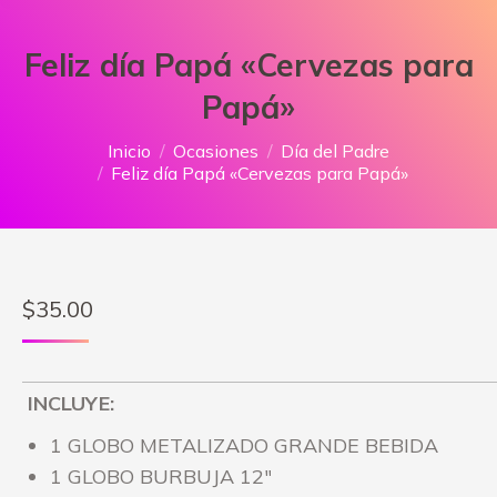
Feliz día Papá «Cervezas para
Papá»
Estás aquí:
Inicio
Ocasiones
Día del Padre
Feliz día Papá «Cervezas para Papá»
$
35.00
INCLUYE:
1 GLOBO METALIZADO GRANDE BEBIDA
1 GLOBO BURBUJA 12″