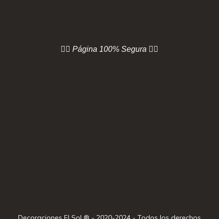
👇🏻 Página
100% Segura 👇🏻
Decoraciones El Sol ® - 2020-2024 - Todos los derechos