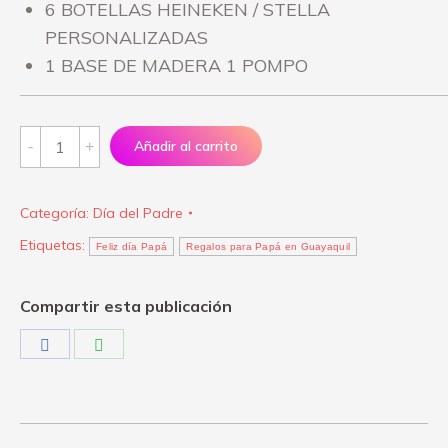
6 BOTELLAS HEINEKEN / STELLA
PERSONALIZADAS
1 BASE DE MADERA 1 POMPO
Feliz
Añadir al carrito
día
Papá
Categoría:
Día del Padre
"Cervezas
Etiquetas:
para
Feliz día Papá
Regalos para Papá en Guayaquil
Papá"
quantity
Compartir esta publicación
Share
Share
on
on
Facebook
WhatsApp