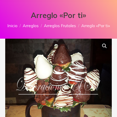
Arreglo «Por ti»
Estás aquí:
Inicio
Arreglos
Arreglos Frutales
Arreglo «Por ti»