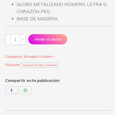
GLOBO METALIZADO NÚMERO, LETRA O
CORAZÓN PEQ
BASE DE MADERA
Arreglo
Añadir al carrito
"Por
ti"
Categoría:
Arreglos Frutales
quantity
Etiqueta:
Arreglos Florales y Frutales
Compartir esta publicación
Share
Share
on
on
Facebook
WhatsApp