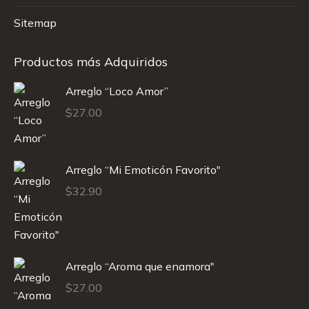
Sitemap
Productos más Adquiridos
Arreglo “Loco Amor”
$
27.00
Arreglo “Mi Emoticón Favorito"
$
32.90
Arreglo “Aroma que enamora"
$
27.00