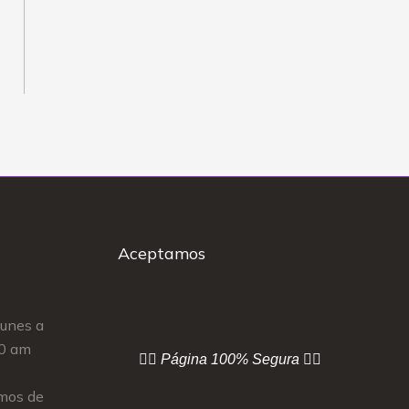
Aceptamos
Lunes a
00 am
👇🏻 Página
100% Segura 👇🏻
mos de