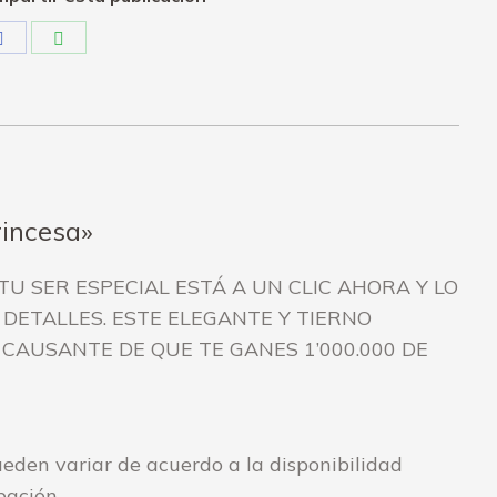
antity
Share
Share
on
on
Facebook
WhatsApp
rincesa»
 SER ESPECIAL ESTÁ A UN CLIC AHORA Y LO
DETALLES. ESTE ELEGANTE Y TIERNO
 CAUSANTE DE QUE TE GANES 1’000.000 DE
pueden variar de acuerdo a la disponibilidad
ipación