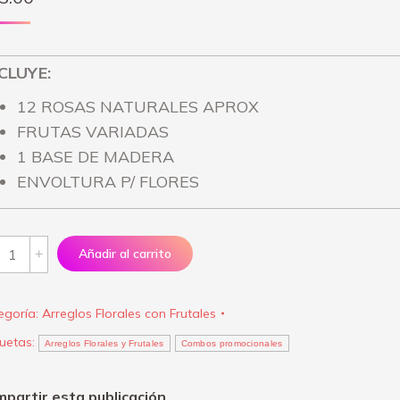
CLUYE:
12 ROSAS NATURALES APROX
FRUTAS VARIADAS
1 BASE DE MADERA
ENVOLTURA P/ FLORES
reglo
Añadir al carrito
ores
egoría:
Arreglos Florales con Frutales
utas
quetas:
ra
Arreglos Florales y Frutales
Combos promocionales
ncesa"
partir esta publicación