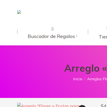
Buscador de Regalos
Tie
Arreglo «
Estás aquí:
Inicio
Arreglos Fl
$
4