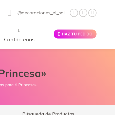
@decoraciones_el_sol
HAZ TU PEDIDO
Contáctenos
 Princesa»
tas para ti Princesa»
Búsqueda de Productos