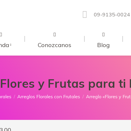
09-9135-0024
nda
Conozcanos
Blog
Flores y Frutas para ti
orales
Arreglos Florales con Frutales
Arreglo «Flores y Fru
3.00