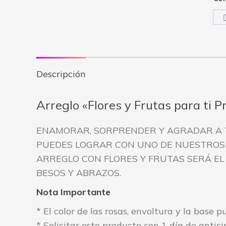
qu
Descripción
Arreglo «Flores y Frutas para ti P
ENAMORAR, SORPRENDER Y AGRADAR A TU
PUEDES LOGRAR CON UNO DE NUESTROS 
ARREGLO CON FLORES Y FRUTAS SERÁ EL
BESOS Y ABRAZOS.
Nota Importante
* El color de las rosas, envoltura y la base 
* Solicitar este producto con 1 día de antic