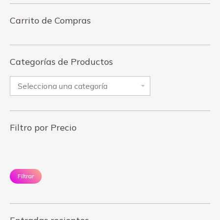
Carrito de Compras
Categorías de Productos
Filtro por Precio
Precio
Pr
mínimo
má
Filtrar