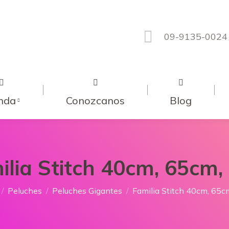
09-9135-0024
nda
Conozcanos
Blog
ilia Stitch 40cm, 65cm,
 aquí:
Peluches
Peluches Gigantes
Familia Stitch 40cm, 65c