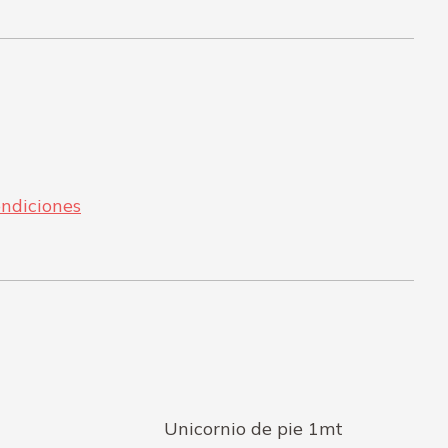
Facebook
WhatsApp
ndiciones
Unicornio de pie 1mt