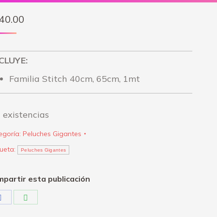
40.00
CLUYE:
Familia Stitch 40cm, 65cm, 1mt
 existencias
egoría:
Peluches Gigantes
queta:
Peluches Gigantes
partir esta publicación
Share
Share
on
on