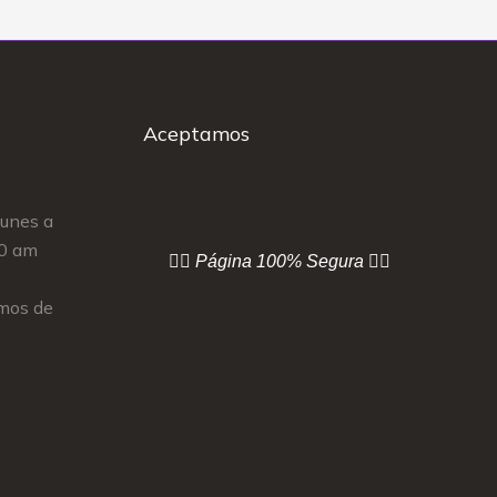
Aceptamos
Lunes a
00 am
👇🏻 Página
100% Segura 👇🏻
mos de