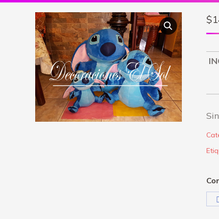
$
1
IN
Sin
Cat
Eti
Com