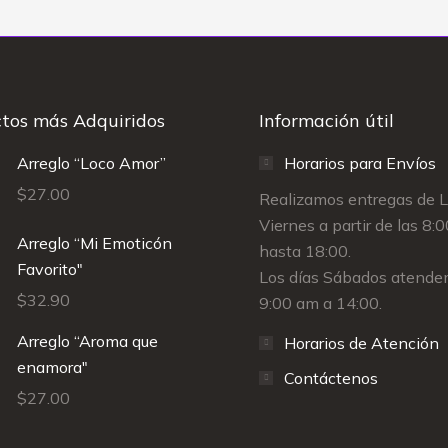
tos más Adquiridos
Información útil
Arreglo “Loco Amor”
Horarios para Envíos
$
27.00
Realizamos entregas de 
Viernes a partir de las 8:
Arreglo “Mi Emoticón
hasta 18:00.
Favorito"
Los días Sábados atende
$
32.90
9:00 am a 14:00.
Arreglo “Aroma que
Horarios de Atención
enamora"
Contáctenos
$
27.00