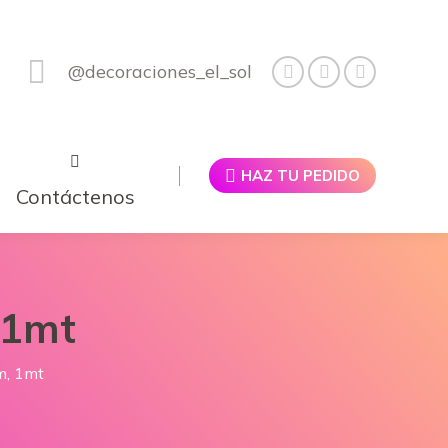
@decoraciones_el_sol
HAZ TU PEDIDO
Contáctenos
 1mt
m, 1mt