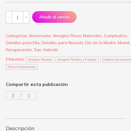
Arreglo
Añadir al carrito
Floral
“Just
Categorías:
Aniversario
,
Arreglos Flores Naturales
,
Cumpleaños
,
my
Detalles para Ella
,
Detalles para Novio/a
,
Día de la Madre
,
Mamá
,
Heart”
Recuperación
,
San Valentín
quantity
Etiquetas:
Arreglos Florales
Arreglos Florales y Frutales
Combos promociona
Flores Preservadas
Compartir esta publicación
Share
Share
on
on
Facebook
WhatsApp
Descripción