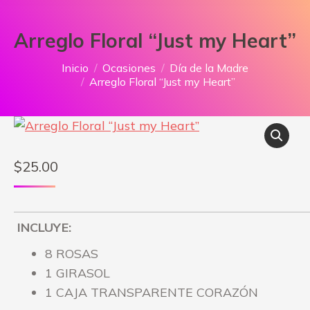
Arreglo Floral “Just my Heart”
Estás aquí:
Inicio
Ocasiones
Día de la Madre
Arreglo Floral “Just my Heart”
$
25.00
INCLUYE:
8 ROSAS
1 GIRASOL
1 CAJA TRANSPARENTE CORAZÓN