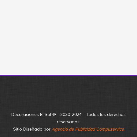
encantadora vivimos mientras
decorábamos la habitación de una
hermosa cumpleañera: Globos confetti ,
globos cromados , fotos y un lindo arreglo
de Globos con nombre le dieron el toque
especial a los 16 años de Xime!!! Les
contaremos cómo fuimos haciendo…
Decoraciones El Sol ® - 2020-2024 - Todos los derechos
reservados.
Sitio Diseñado por
Agencia de Publicidad Compuservice