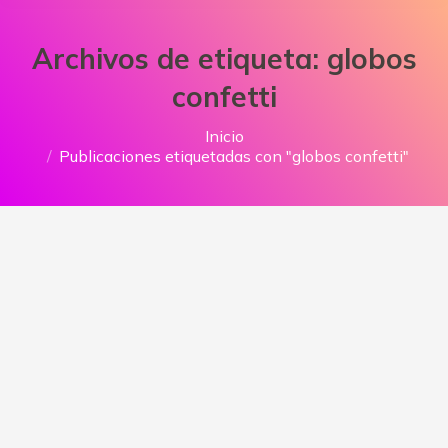
Archivos de etiqueta:
globos
confetti
Estás aquí:
Inicio
Publicaciones etiquetadas con "globos confetti"
Decoración de habitación con globos
confetti y Cromados
Nuevos productos y Servicios
Por
decoracioneselsol
6 agosto, 2019
Les presentamos esta hermosa
decoración de habitación con globos
Confetti. Una experiencia emocionante y